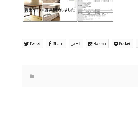
Tweet
Share
+1
Hatena
Pocket