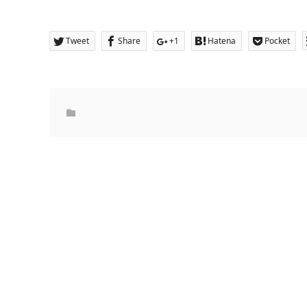
Tweet
Share
+1
Hatena
Pocket